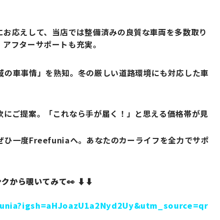
にお応えして、当店では整備済みの良質な車両を多数取り
、アフターサポートも充実。
域の車事情」を熟知。冬の厳しい道路環境にも対応した車
軟にご提案。「これなら手が届く！」と思える価格帯が見
一度Freefuniaへ。あなたのカーライフを全力でサポ
から覗いてみて👀 ⬇️⬇️
efunia?igsh=aHJoazU1a2Nyd2Uy&utm_source=qr